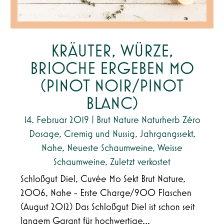
KRÄUTER, WÜRZE,
BRIOCHE ERGEBEN MO
(PINOT NOIR/PINOT
BLANC)
14. Februar 2019
|
Brut Nature Naturherb Zéro
Dosage
,
Cremig und Nussig
,
Jahrgangssekt
,
Nahe
,
Neueste Schaumweine
,
Weisse
Schaumweine
,
Zuletzt verkostet
Schloßgut Diel, Cuvée Mo Sekt Brut Nature,
2006, Nahe - Erste Charge/900 Flaschen
(August 2012) Das Schloßgut Diel ist schon seit
langem Garant für hochwertige...