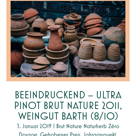
BEEINDRUCKEND – ULTRA
PINOT BRUT NATURE 2011,
WEINGUT BARTH (8/10)
3. Januar 2019
|
Brut Nature Naturherb Zéro
Dosage
,
Gehobener Preis
,
Jahrgangssekt
,