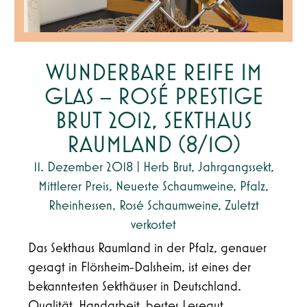
WUNDERBARE REIFE IM
GLAS – ROSÉ PRESTIGE
BRUT 2012, SEKTHAUS
RAUMLAND (8/10)
11. Dezember 2018
|
Herb Brut
,
Jahrgangssekt
,
Mittlerer Preis
,
Neueste Schaumweine
,
Pfalz
,
Rheinhessen
,
Rosé Schaumweine
,
Zuletzt
verkostet
Das Sekthaus Raumland in der Pfalz, genauer
gesagt in Flörsheim-Dalsheim, ist eines der
bekanntesten Sekthäuser in Deutschland.
Qualität, Handarbeit, bestes Lesegut,...