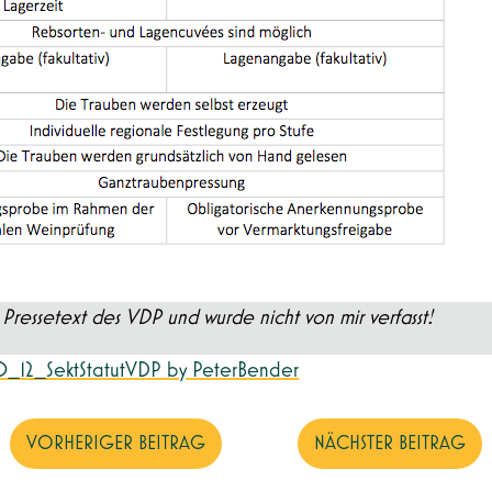
Pressetext des VDP und wurde nicht von mir verfasst!
_12_SektStatutVDP by PeterBender
VORHERIGER BEITRAG
NÄCHSTER BEITRAG