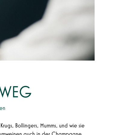
M WEG
sen
rugs, Bollingers, Mumms, und wie sie
haumweinen auch in der Champagne