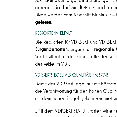
Sekt-Grundweine gelten die strengen Er
geregelt. So darf zum Beispiel nach dem
Diese werden vom Anschnitt bis hin zur –
gelesen
.
REBSORTENVIELFALT
Die Rebsorten für VDP.SEKT und VDP.SEK
Burgundersorten
, ergänzt um
regionale K
Sektklassifikation der Bandbreite deuts
der Sekte im VDP.
VDP.SEKTSIEGEL ALS QUALITÄTSMASSSTAB
Damit das VDP.Sektsiegel nur mit höchst
die Verantwortung für den hohen Qualit
mit dem neuen Siegel gekennzeichnet sin
„Mit dem VDP.SEKT.STATUT starten wir ei