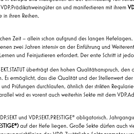
e VDP.Prädikatsweingüter an und manifestieren mit ihrem
VD
 in ihren Reihen.
uchen Zeit – allein schon aufgrund des langen Hefelagers. 
genen zwei Jahren intensiv an der Einführung und Weiteren
Lernen und Feinjustieren erfordert. Der erste Schritt ist je
SEKT.STATUT überträgt den hohen Qualitätsanspruch, den 
 Es ermöglicht, dass die Qualität und der Stellenwert der 
ien und Prüfungen durchlaufen, ähnlich der strikten Regul
rallel wird es vorerst auch weiterhin Sekte mit dem VDP.
r VDP.SEKT und VDP.SEKT.PRESTIGE® obligatorisch. Jahrgang
ESTIGE®)
auf der Hefe liegen. Große Sekte dürfen auch vie