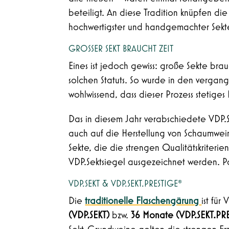
beteiligt. An diese Tradition knüpfen di
hochwertigster und handgemachter Sekte
GROSSER SEKT BRAUCHT ZEIT
Eines ist jedoch gewiss: große Sekte bra
solchen Statuts. So wurde in den vergan
wohlwissend, dass dieser Prozess stetiges 
Das in diesem Jahr verabschiedete VDP.
auch auf die Herstellung von Schaumwein.
Sekte, die die strengen Qualitätskriter
VDP.Sektsiegel ausgezeichnet werden. Pa
VDP.SEKT & VDP.SEKT.PRESTIGE®
Die
traditionelle Flaschengärung
ist fü
(VDP.SEKT)
bzw.
36 Monate (VDP.SEKT.PR