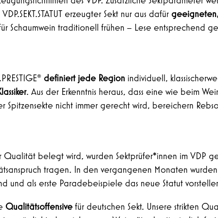
zeugungsrichtlinien des VDP. Zusätzliche Sektparameter w
 VDP.SEKT.STATUT erzeugter Sekt nur aus dafür
geeigneten
 für Schaumwein traditionell frühen – Lese entsprechend g
T.PRESTIGE®
definiert jede Region
individuell, klassischerw
lassiker
. Aus der Erkenntnis heraus, dass eine wie beim Wei
cher Spitzensekte nicht immer gerecht wird, bereichern Re
er Qualität belegt wird, wurden Sektprüfer*innen im VDP g
ätsanspruch tragen. In den vergangenen Monaten wurden 
d und als erste Paradebeispiele das neue Statut vorstell
ne
Qualitätsoffensive
für deutschen Sekt. Unsere strikten Qua