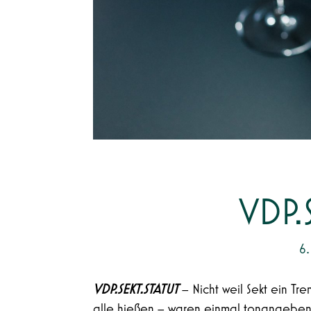
VDP.
6.
VDP.SEKT.STATUT
– Nicht weil Sekt ein Tr
alle hießen – waren einmal tonangebe