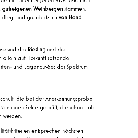
erden in einem eigenen VDP.Lastenheft
, gutseigenen Weinbergen
stammen.
epflegt und grundsätzlich
von Hand
eise sind das
Riesling
und die
n allein auf Herkunft setzende
bsorten- und Lagencuvées das Spektrum
eschult, die bei der Anerkennungsprobe
von ihnen Sekte geprüft, die schon bald
en werden.
litätskriterien entsprechen höchsten