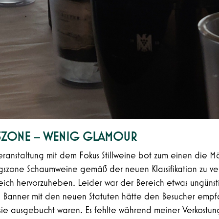
NGSZONE – WENIG GLAMOUR
eranstaltung mit dem Fokus Stillweine bot zum einen die Mö
ungszone Schaumweine gemäß der neuen Klassifikation zu ve
reich hervorzuheben. Leider war der Bereich etwas ungüns
les Banner mit den neuen Statuten hätte den Besucher empf
 sie ausgebucht waren. Es fehlte während meiner Verkostun