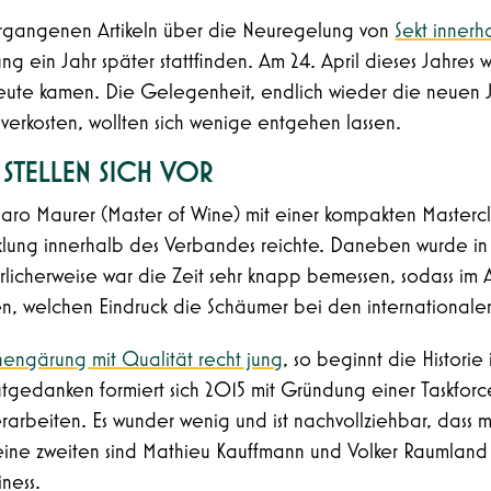
rgangenen Artikeln über die Neuregelung von
Sekt inner
ng ein Jahr später stattfinden. Am 24. April dieses Jahres 
hleute kamen. Die Gelegenheit, endlich wieder die neue
 verkosten, wollten sich wenige entgehen lassen.
E STELLEN SICH VOR
Caro Maurer (Master of Wine) mit einer kompakten Mastercl
cklung innerhalb des Verbandes reichte. Daneben wurde in 
licherweise war die Zeit sehr knapp bemessen, sodass im An
ren, welchen Eindruck die Schäumer bei den international
chengärung mit Qualität recht jung
, so beginnt die Histori
tgedanken formiert sich 2015 mit Gründung einer Taskforc
 erarbeiten. Es wunder wenig und ist nachvollziehbar, dass
keine zweiten sind Mathieu Kauffmann und Volker Raumla
iness.